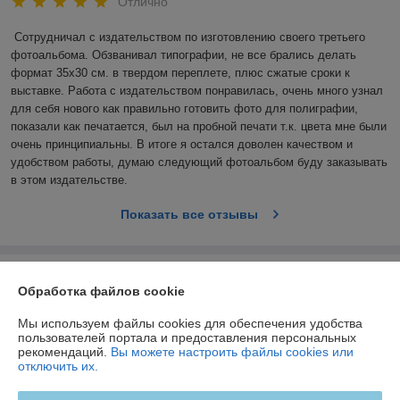
Отлично
Сотрудничал с издательством по изготовлению своего третьего 
фотоальбома. Обзванивал типографии, не все брались делать 
формат 35х30 см. в твердом переплете, плюс сжатые сроки к 
выставке. Работа с издательством понравилась, очень много узнал 
для себя нового как правильно готовить фото для полиграфии, 
показали как печатается, был на пробной печати т.к. цвета мне были 
очень принципиальны. В итоге я остался доволен качеством и 
удобством работы, думаю следующий фотоальбом буду заказывать 
в этом издательстве. 
Показать все отзывы
О нас
Обработка файлов cookie
Контакты
Мы используем файлы cookies для обеспечения удобства
пользователей портала и предоставления персональных
рекомендаций.
Вы можете настроить файлы cookies или
Доставка и оплата
отключить их.